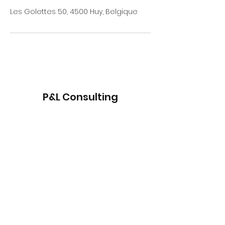
Les Golettes 50, 4500 Huy, Belgique
P&L Consulting
Formulaire d'abonnement
Envoyer
info@plconsulting.be