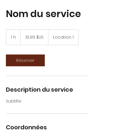
Nom du service
19,99
dollars
1 h
1
19,99 $US
Location 1
des
États-
Unis
Réserver
Description du service
Subtitle
Coordonnées